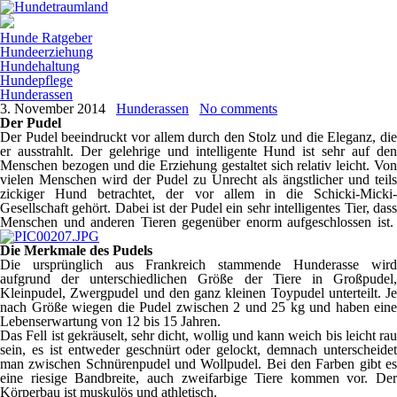
Hunde Ratgeber
Hundeerziehung
Hundehaltung
Hundepflege
Hunderassen
3. November 2014
Hunderassen
No comments
Der Pudel
Der Pudel beeindruckt vor allem durch den Stolz und die Eleganz, die
er ausstrahlt. Der gelehrige und intelligente Hund ist sehr auf den
Menschen bezogen und die Erziehung gestaltet sich relativ leicht. Von
vielen Menschen wird der Pudel zu Unrecht als ängstlicher und teils
zickiger Hund betrachtet, der vor allem in die Schicki-Micki-
Gesellschaft gehört. Dabei ist der Pudel ein sehr intelligentes Tier, dass
Menschen und anderen Tieren gegenüber enorm aufgeschlossen ist.
Die Merkmale des Pudels
Die ursprünglich aus Frankreich stammende Hunderasse wird
aufgrund der unterschiedlichen Größe der Tiere in Großpudel,
Kleinpudel, Zwergpudel und den ganz kleinen Toypudel unterteilt. Je
nach Größe wiegen die Pudel zwischen 2 und 25 kg und haben eine
Lebenserwartung von 12 bis 15 Jahren.
Das Fell ist gekräuselt, sehr dicht, wollig und kann weich bis leicht rau
sein, es ist entweder geschnürt oder gelockt, demnach unterscheidet
man zwischen Schnürenpudel und Wollpudel. Bei den Farben gibt es
eine riesige Bandbreite, auch zweifarbige Tiere kommen vor. Der
Körperbau ist muskulös und athletisch.