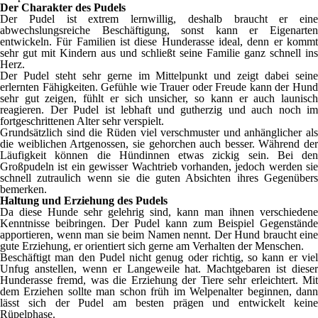
Der Charakter des Pudels
Der Pudel ist extrem lernwillig, deshalb braucht er eine
abwechslungsreiche Beschäftigung, sonst kann er Eigenarten
entwickeln. Für Familien ist diese Hunderasse ideal, denn er kommt
sehr gut mit Kindern aus und schließt seine Familie ganz schnell ins
Herz.
Der Pudel steht sehr gerne im Mittelpunkt und zeigt dabei seine
erlernten Fähigkeiten. Gefühle wie Trauer oder Freude kann der Hund
sehr gut zeigen, fühlt er sich unsicher, so kann er auch launisch
reagieren. Der Pudel ist lebhaft und gutherzig und auch noch im
fortgeschrittenen Alter sehr verspielt.
Grundsätzlich sind die Rüden viel verschmuster und anhänglicher als
die weiblichen Artgenossen, sie gehorchen auch besser. Während der
Läufigkeit können die Hündinnen etwas zickig sein. Bei den
Großpudeln ist ein gewisser Wachtrieb vorhanden, jedoch werden sie
schnell zutraulich wenn sie die guten Absichten ihres Gegenübers
bemerken.
Haltung und Erziehung des Pudels
Da diese Hunde sehr gelehrig sind, kann man ihnen verschiedene
Kenntnisse beibringen. Der Pudel kann zum Beispiel Gegenstände
apportieren, wenn man sie beim Namen nennt. Der Hund braucht eine
gute Erziehung, er orientiert sich gerne am Verhalten der Menschen.
Beschäftigt man den Pudel nicht genug oder richtig, so kann er viel
Unfug anstellen, wenn er Langeweile hat. Machtgebaren ist dieser
Hunderasse fremd, was die Erziehung der Tiere sehr erleichtert. Mit
dem Erziehen sollte man schon früh im Welpenalter beginnen, dann
lässt sich der Pudel am besten prägen und entwickelt keine
Rüpelphase.