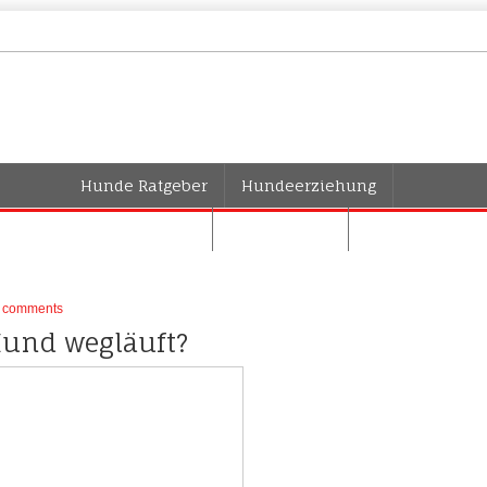
Hunde Ratgeber
Hundeerziehung
Hundehaltung
Hundepflege
Hunderassen
 comments
und wegläuft?