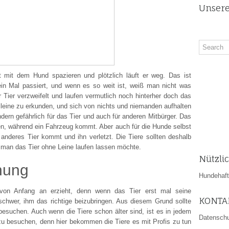
Unsere
mit dem Hund spazieren und plötzlich läuft er weg. Das ist
in Mal passiert, und wenn es so weit ist, weiß man nicht was
r Tier verzweifelt und laufen vermutlich noch hinterher doch das
alleine zu erkunden, und sich von nichts und niemanden aufhalten
ondern gefährlich für das Tier und auch für anderen Mitbürger. Das
fen, während ein Fahrzeug kommt. Aber auch für die Hunde selbst
 anderes Tier kommt und ihn verletzt. Die Tiere sollten deshalb
man das Tier ohne Leine laufen lassen möchte.
Nützli
ehung
Hundehaftp
von Anfang an erzieht, denn wenn das Tier erst mal seine
KONTA
 schwer, ihm das richtige beizubringen. Aus diesem Grund sollte
suchen. Auch wenn die Tiere schon älter sind, ist es in jedem
Datensch
zu besuchen, denn hier bekommen die Tiere es mit Profis zu tun