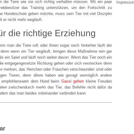
n die Tiere wie sie sich richtig verhalten müssen. Mit ein paar
Impressu
ebesitzer das Training unterstützen, um den Fortschritt zu
ine Hundeschule geben möchte, muss sein Tier mit viel Disziplin
er nicht mehr wegläuft.
ür die richtige Erziehung
nn man die Tiere ruft oder ihnen sogar noch hinterher läuft der
, denn wenn ein Tier wegläuft, bringen diese Maßnahme rein gar
ls ein Spiel und läuft noch weiter davon. Wenn das Tier noch ein
 die entgegengesetzte Richtung gehen oder sich verstecken denn
e merken, das Herrchen oder Frauchen verschwunden sind oder
ungen Tieren, denn ältere haben wie gesagt womöglich andere
 es empfehlenswert dem Hund beim
Gassi gehen
kleine Freuden
elen zwischendurch merkt das Tier, das Befehle nicht dafür da
dern das man beides miteinander verbinden kann.
ar