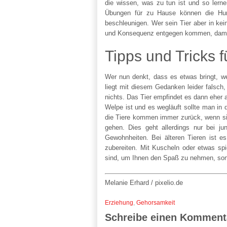
die wissen, was zu tun ist und so lerne
Übungen für zu Hause können die Hund
beschleunigen. Wer sein Tier aber in ke
und Konsequenz entgegen kommen, damit 
Tipps und Tricks f
Wer nun denkt, dass es etwas bringt, we
liegt mit diesem Gedanken leider falsch
nichts. Das Tier empfindet es dann eher a
Welpe ist und es wegläuft sollte man in
die Tiere kommen immer zurück, wenn si
gehen. Dies geht allerdings nur bei j
Gewohnheiten. Bei älteren Tieren ist
zubereiten. Mit Kuscheln oder etwas spi
sind, um Ihnen den Spaß zu nehmen, son
Melanie Erhard / pixelio.de
Erziehung
,
Gehorsamkeit
Schreibe einen Komment