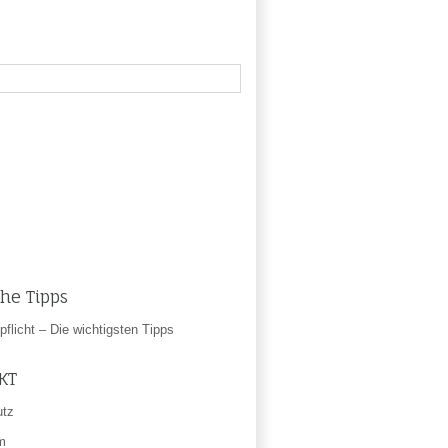
che Tipps
flicht – Die wichtigsten Tipps
KT
utz
m