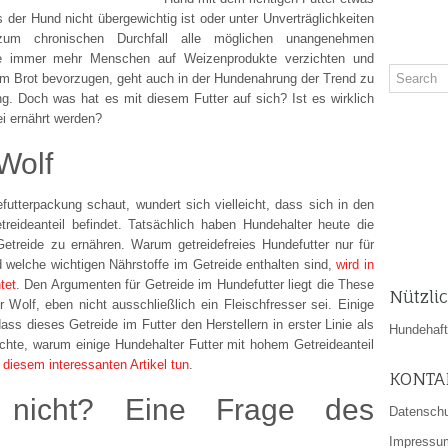
 der Hund nicht übergewichtig ist oder unter Unverträglichkeiten
zum chronischen Durchfall alle möglichen unangenehmen
ie immer mehr Menschen auf Weizenprodukte verzichten und
 im Brot bevorzugen, geht auch in der Hundenahrung der Trend zu
ung. Doch was hat es mit diesem Futter auf sich? Ist es wirklich
ei ernährt werden?
Wolf
futterpackung schaut, wundert sich vielleicht, dass sich in den
treideanteil befindet. Tatsächlich haben Hundehalter heute die
etreide zu ernähren. Warum getreidefreies Hundefutter nur für
 welche wichtigen Nährstoffe im Getreide enthalten sind,
wird in
tet
. Den Argumenten für Getreide im Hundefutter liegt die These
Nützli
 Wolf, eben nicht ausschließlich ein Fleischfresser sei. Einige
ss dieses Getreide im Futter den Herstellern in erster Linie als
Hundehaftp
möchte, warum einige Hundehalter Futter mit hohem Getreideanteil
 diesem interessanten Artikel tun
.
KONTA
 nicht? Eine Frage des
Datensch
Impressu