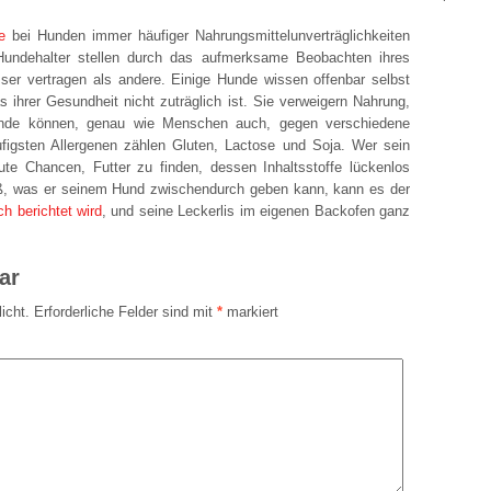
e
bei Hunden immer häufiger Nahrungsmittelunverträglichkeiten
Hundehalter stellen durch das aufmerksame Beobachten ihres
sser vertragen als andere. Einige Hunde wissen offenbar selbst
 ihrer Gesundheit nicht zuträglich ist. Sie verweigern Nahrung,
 Hunde können, genau wie Menschen auch, gegen verschiedene
äufigsten Allergenen zählen Gluten, Lactose und Soja. Wer sein
ute Chancen, Futter zu finden, dessen Inhaltsstoffe lückenlos
eiß, was er seinem Hund zwischendurch geben kann, kann es der
ch berichtet wird
, und seine Leckerlis im eigenen Backofen ganz
ar
icht.
Erforderliche Felder sind mit
*
markiert