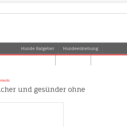
Hunde Ratgeber
Hundeerziehung
Hundehaltung
Hundepflege
Hunderassen
ments
licher und gesünder ohne