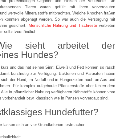
mit proteinhaltigen Organen und Fleisch der Beutetiere. Die
nfressenden Tieren waren gefüllt mit ihren vorverdauten
e und wertvolle Mineralstoffe mitbrachten. Weiche Knochen fraßen
en konnten abgenagt werden. So war auch die Versorgung mit
ähne gesichert.
Menschliche Nahrung und Tischreste
verbieten
z selbstverständlich.
ie sieht arbeitet der
eines Hundes?
 kurz und das hat seinen Sinn: Eiweiß und Fett können so rasch
amit kurzfristig zur Verfügung. Bakterien und Parasiten haben
 sich der Hund, im Notfall und in Hungerzeiten auch an Aas und
ehmen. Für komplex aufgebaute Pflanzenstoffe aber fehlen dem
lle in pflanzlicher Nahrung verfügbaren Nährstoffe können vom
 vorbehandelt bzw. klassisch wie in Pansen vorverdaut sind.
stklassiges Hundefutter?
er
lassen sich an vier Grundkriterien festmachen:
rdaulichkeit,