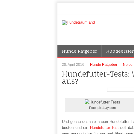
Hunde Ratgeber
Hundeerzie
28. April 2016
Hunde Ratgeber
No co
Hundefutter-Tests: 
aus?
Foto: pixabay.com
Und genau deshalb haben Hundefutter-Te
besten und ein
Hundefutter-Test
soll dab
eine gesunde Ernährung und übertragen 