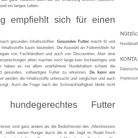
und ein langes Leben.
 empfiehlt sich für einen
Nützli
 nach gesunden Inhaltsstoffen.
Gesundes Futter
macht fit und
Hundehaftp
 Inhaltsstoffe kaum beurteilen. Die Auswahl an Futtermitteln für
Regale von Fachhändlern und auch von Discountern. Aber eine
KONTA
rsprechungen allein machen noch lange kein hochwertiges und
er haben es vor allem unerfahrene Hundehaltern schwer die
Datensch
d gesundes, vollwertiges Futter zu erkennen.
Da kann ein
Impressu
ier werden die Inhaltsstoffe untersucht und verglichen und auch
ässigt. Auch die Frage nach der Schmackhaftigkeit bleibt nicht
hundegerechtes Futter
resser sind ganz anders als die Bedürfnissen des „Allesfressers
, stillte seinen Hunger durch die in der Jagd im Rudel frisch