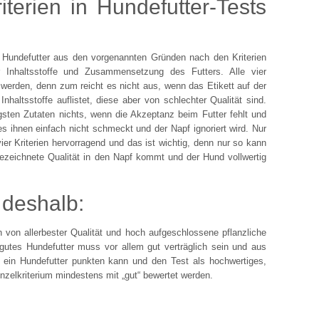
iterien in Hundefutter-Tests
Hundefutter aus den vorgenannten Gründen nach den Kriterien
er Inhaltsstoffe und Zusammensetzung des Futters. Alle vier
t werden, denn zum reicht es nicht aus, wenn das Etikett auf der
nhaltsstoffe auflistet, diese aber von schlechter Qualität sind.
sten Zutaten nichts, wenn die Akzeptanz beim Futter fehlt und
s ihnen einfach nicht schmeckt und der Napf ignoriert wird. Nur
e vier Kriterien hervorragend und das ist wichtig, denn nur so kann
gezeichnete Qualität in den Napf kommt und der Hund vollwertig
 deshalb:
h von allerbester Qualität und hoch aufgeschlossene pflanzliche
gutes Hundefutter muss vor allem gut verträglich sein und aus
 ein Hundefutter punkten kann und den Test als hochwertiges,
nzelkriterium mindestens mit „gut“ bewertet werden.