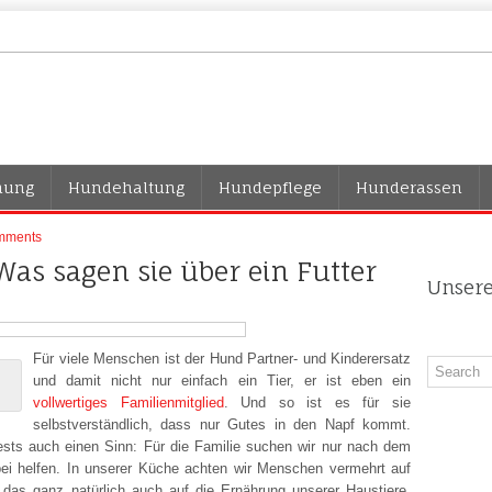
hung
Hundehaltung
Hundepflege
Hunderassen
mments
Was sagen sie über ein Futter
Unsere
Für viele Menschen ist der Hund Partner- und Kinderersatz
und damit nicht nur einfach ein Tier, er ist eben ein
vollwertiges Familienmitglied
. Und so ist es für sie
selbstverständlich, dass nur Gutes in den Napf kommt.
sts auch einen Sinn: Für die Familie suchen wir nur nach dem
ei helfen. In unserer Küche achten wir Menschen vermehrt auf
das ganz natürlich auch auf die Ernährung unserer Haustiere.