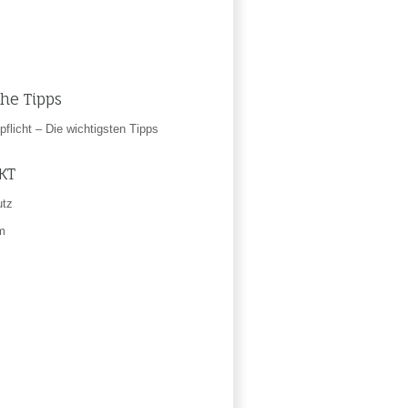
che Tipps
flicht – Die wichtigsten Tipps
KT
utz
m