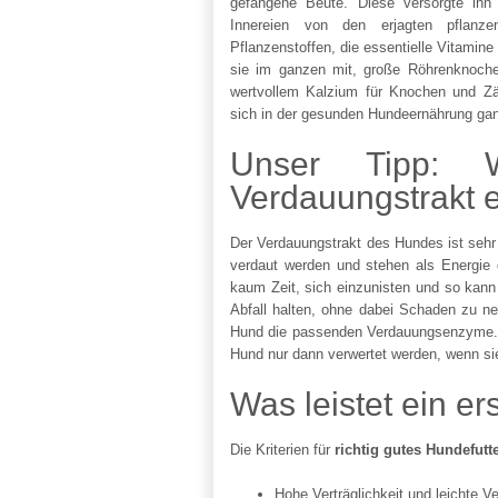
gefangene Beute. Diese versorgte ihn 
Innereien von den erjagten pflanze
Pflanzenstoffen, die essentielle Vitamin
sie im ganzen mit, große Röhrenknoch
wertvollem Kalzium für Knochen und Z
sich in der gesunden Hundeernährung gan
Unser Tipp: W
Verdauungstrakt 
Der Verdauungstrakt des Hundes ist sehr
verdaut werden und stehen als Energie d
kaum Zeit, sich einzunisten und so kann
Abfall halten, ohne dabei Schaden zu n
Hund die passenden Verdauungsenzyme. A
Hund nur dann verwertet werden, wenn sie
Was leistet ein er
Die Kriterien für
richtig gutes Hundefutt
Hohe Verträglichkeit und leichte Ve